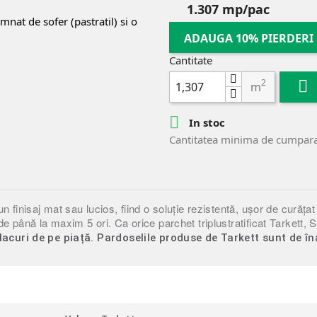
1.307 mp/pac
nat de sofer (pastratil) si o
ADAUGA 10% PIERDERI
Cantitate
2

m

In stoc
Cantitatea minima de cumpara
 finisaj mat sau lucios, fiind o soluție rezistentă, ușor de curățat
de până la maxim 5 ori. Ca orice parchet triplustratificat Tarkett,
lacuri de pe piață. Pardoselile produse de Tarkett sunt de în