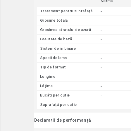
Normă
-
Tratament pentru suprafață
-
Grosime totală
-
Grosimea stratului de uzură
-
Greutate de bază
-
Sistem de îmbinare
-
Specii de lemn
-
Tip de format
-
Lungime
-
Lățime
-
Bucăți per cutie
-
Suprafață per cutie
Declarații de performanță