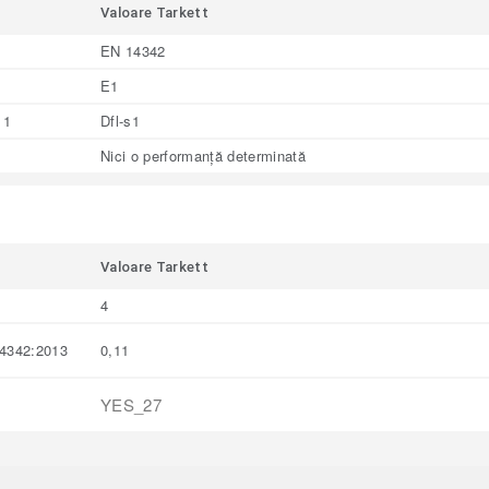
Valoare Tarkett
EN 14342
E1
 1
Dfl-s1
Nici o performanță determinată
Valoare Tarkett
4
4342:2013
0,11
YES_27