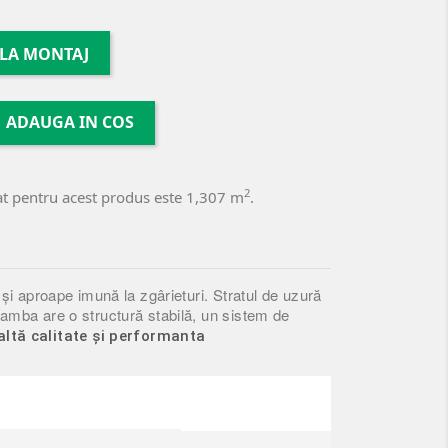
 LA MONTAJ
ADAUGA IN COS
2
t pentru acest produs este 1,307 m
.
 și aproape imună la zgârieturi.
S
tratul de uzură
 Samba are o structură stabilă, un sistem de
altă calitate și performanta