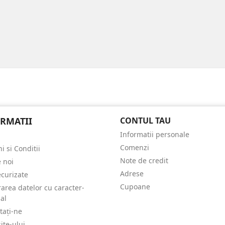
RMATII
CONTUL TAU
Informatii personale
Comenzi
i si Conditii
Note de credit
 noi
Adrese
ecurizate
Cupoane
rarea datelor cu caracter-
al
tați-ne
ite-ului