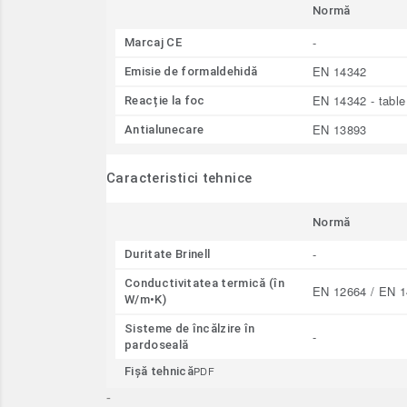
Normă
-
Marcaj CE
EN 14342
Emisie de formaldehidă
EN 14342 - table
Reacție la foc
EN 13893
Antialunecare
Caracteristici tehnice
Normă
-
Duritate Brinell
Conductivitatea termică (în
EN 12664 / EN 1
W/m•K)
Sisteme de încălzire în
-
pardoseală
PDF
Fişă tehnică
-