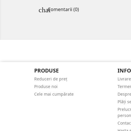
Comentarii (0)
PRODUSE
INFO
Reduceri de preț
Livrare
Produse noi
Termen
Cele mai cumpărate
Despre
Plăți s
Preluc
person
Contac
Harta s