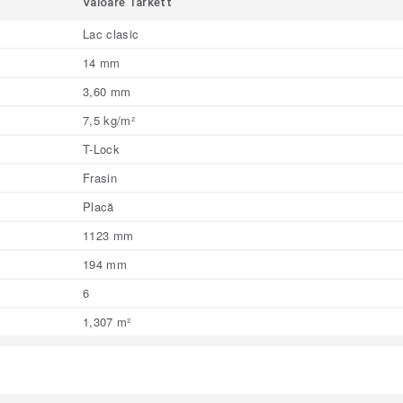
Valoare Tarkett
Lac clasic
14 mm
3,60 mm
7,5 kg/m²
T-Lock
Frasin
Placă
1123 mm
194 mm
6
1,307 m²