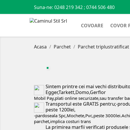
Suna-ne:
0248 219 342 ; 0744 506 480
COVOARE
COVOR 
Acasa
Parchet
Parchet triplustratifi
Sintem printre cei mai vechi distribuit
Egger,Tarkett,Domo,Gerflor
Mobil Pay,plati online securizate,sau transfer b
Transportul este GRATIS pentru;-produ
peste 1200lei,
-pardoseala Spc,Mochete,Pvc,peste 3000lei.Achizi
parchet,implica costuri trans
La primirea marfii verificati produsele