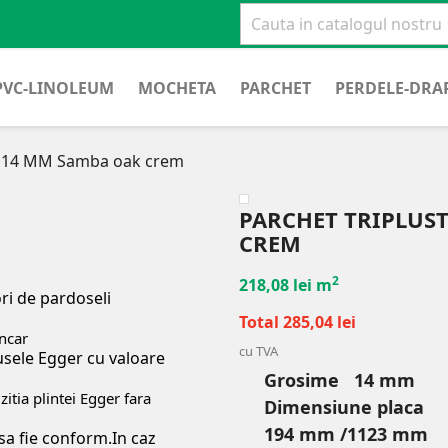
PVC-LINOLEUM
MOCHETA
PARCHET
PERDELE-DRAP
cat 14 MM Samba oak crem
PARCHET TRIPLUS
CREM
2
218,08 lei m
ori de pardoseli
Total 285,04 lei
ancar
cu TVA
sele Egger cu valoare
Grosime 14 mm
tia plintei Egger fara
Dimensiune placa
194 mm /1123 mm
 sa fie conform.In caz