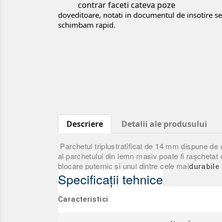
contrar faceti cateva poze
doveditoare, notati in documentul de insotire sem
schimbam rapid.
Descriere
Detalii ale produsului
Parchetul triplustratificat de 14 mm dispune de un
al parchetului din lemn masiv poate fi rașchetat 
blocare puternic şi unul dintre cele mai
durabile 
Specificații tehnice
Caracteristici