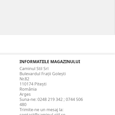
INFORMATIILE MAGAZINULUI
Caminul Stil Srl
Bulevardul Frații Golești
Nr.82
110174 Pitești
România
Arges
Suna-ne:
0248 219 342 ; 0744 506
480
Trimite-ne un mesaj la:
contact@caminul-stil.ro