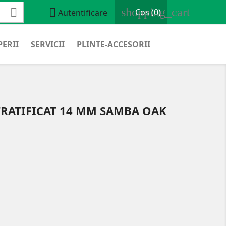
shopping_cart


Cos
(0)
Autentificare
ERII
SERVICII
PLINTE-ACCESORII
TRATIFICAT 14 MM SAMBA OAK