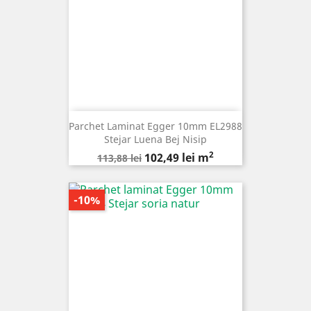
Parchet Laminat Egger 10mm EL2988
Stejar Luena Bej Nisip
2
Pret
Pret
102,49 lei m
113,88 lei
de
baza
-10%