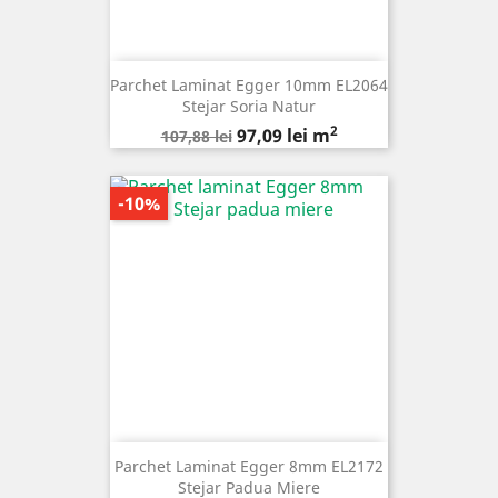
Parchet Laminat Egger 10mm EL2064
Stejar Soria Natur
2
Pret
Pret
97,09 lei m
107,88 lei
de
baza
-10%
Parchet Laminat Egger 8mm EL2172
Stejar Padua Miere