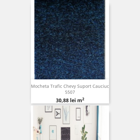
Mocheta Trafic Chevy Suport Cauciuc
5507
2
Pret
30,88 lei m