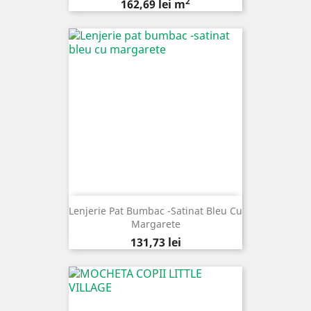
2
Pret
162,69 lei m
Lenjerie Pat Bumbac -satinat Bleu Cu
Margarete
Pret
131,73 lei