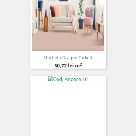
Mocheta Dragon Tarkett
2
Pret
50,72 lei m