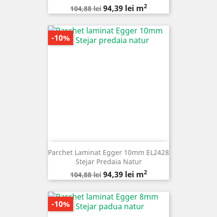
2
Pret
Pret
94,39 lei m
104,88 lei
de
baza
-10%
Parchet Laminat Egger 10mm EL2428
Stejar Predaia Natur
2
Pret
Pret
94,39 lei m
104,88 lei
de
baza
-10%