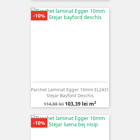
de
baza
-10%
Parchet Laminat Egger 10mm EL2431
Stejar Bayford Deschis
2
Pret
Pret
103,39 lei m
114,88 lei
de
baza
-10%