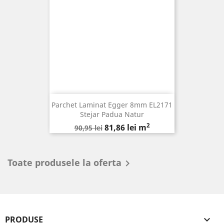
Parchet Laminat Egger 8mm EL2171
Stejar Padua Natur
2
Pret
Pret
81,86 lei m
90,95 lei
de
baza
Toate produsele la oferta

PRODUSE
