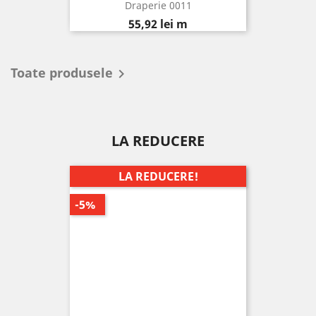
Draperie 0011
Pret
55,92 lei m
Toate produsele

LA REDUCERE
LA REDUCERE!
-5%