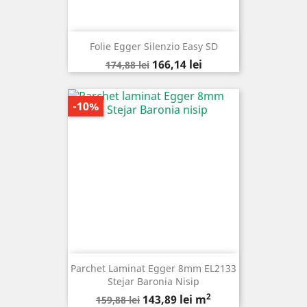
Folie Egger Silenzio Easy SD
Pret
Pret
166,14 lei
174,88 lei
de
baza
-10%
Parchet Laminat Egger 8mm EL2133
Stejar Baronia Nisip
2
Pret
Pret
143,89 lei m
159,88 lei