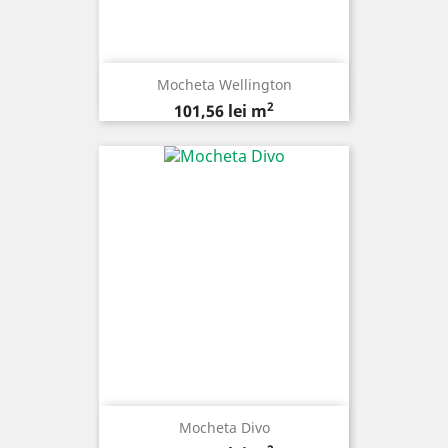
Mocheta Wellington
2
Pret
101,56 lei m
Mocheta Divo