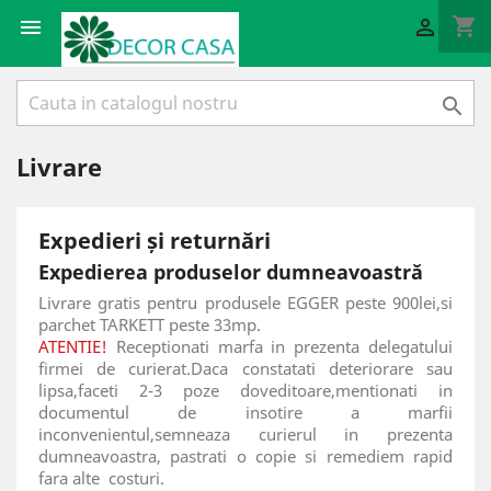
shopping_cart



Livrare
Expedieri și returnări
Expedierea produselor dumneavoastră
Livrare gratis pentru produsele EGGER peste 900lei,si
parchet TARKETT peste 33mp.
ATENTIE!
Receptionati marfa in prezenta delegatului
firmei de curierat.Daca constatati deteriorare sau
lipsa,faceti 2-3 poze doveditoare,mentionati in
documentul de insotire a marfii
inconvenientul,semneaza curierul in prezenta
dumneavoastra, pastrati o copie si remediem rapid
fara alte costuri.