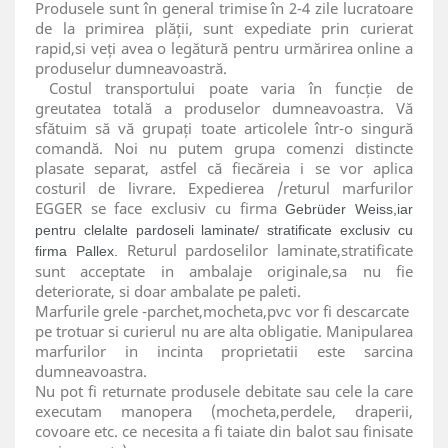
Produsele sunt în general trimise în 2-4 zile lucratoare
de la primirea plății, sunt expediate prin curierat
rapid,si veți avea o legătură pentru urmărirea online a
produselur dumneavoastră.
Costul transportului poate varia în funcție de
greutatea totală a produselor dumneavoastra. Vă
sfătuim să vă grupați toate articolele într-o singură
comandă. Noi nu putem grupa comenzi distincte
plasate separat, astfel că fiecăreia i se vor aplica
costuril de livrare. Expedierea /returul marfurilor
EGGER se face exclusiv cu firma
Gebrüder Weiss,iar
pentru clelalte pardoseli laminate/ stratificate exclusiv cu
Returul pardoselilor laminate,stratificate
firma Pallex.
sunt acceptate in ambalaje originale,sa nu fie
deteriorate, si doar ambalate pe paleti.
Marfurile grele -parchet,mocheta,pvc vor fi descarcate
pe trotuar si curierul nu are alta obligatie. Manipularea
marfurilor in incinta proprietatii este sarcina
dumneavoastra.
Nu pot fi returnate produsele debitate sau cele la care
executam manopera (mocheta,perdele, draperii,
covoare etc. ce necesita a fi taiate din balot sau finisate