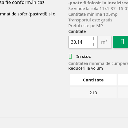
 sa fie conform.In caz
-poate fi folosit la incalzir
Se vinde la rola 11x1.37=15.
nat de sofer (pastratil) si o
Cantitate minima 105mp
Transportul este gratis
Pretul este pe MP
Cantitate
2

m

In stoc
Cantitatea minima de cumpara
Reduceri la volum
Cantitate
210