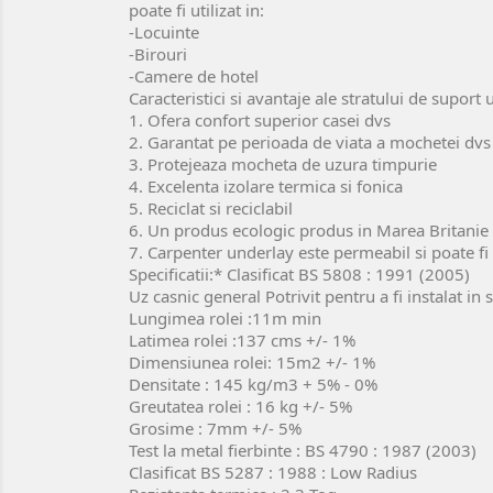
poate fi utilizat in:
-Locuinte
-Birouri
-Camere de hotel
Caracteristici si avantaje ale stratului de suport
1. Ofera confort superior casei dvs
2. Garantat pe perioada de viata a mochetei dvs
3. Protejeaza mocheta de uzura timpurie
4. Excelenta izolare termica si fonica
5. Reciclat si reciclabil
6. Un produs ecologic produs in Marea Britanie
7. Carpenter underlay este permeabil si poate fi
Specificatii:* Clasificat BS 5808 : 1991 (2005)
Uz casnic general Potrivit pentru a fi instalat in 
Lungimea rolei :
11m min
Latimea rolei :137 cms +/- 1%
Dimensiunea rolei: 15m2 +/- 1%
Densitate : 145 kg/m3 + 5% - 0%
Greutatea rolei : 16 kg +/- 5%
Grosime : 7mm +/- 5%
Test la metal fierbinte : BS 4790 : 1987 (2003)
Clasificat BS 5287 : 1988 : Low Radius