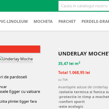
PVC-LINOLEUM
MOCHETA
PARCHET
PERDELE-DRAP

UNDERLAY MOCHET
2
35,47 lei m
Total 1.068,95 lei
ori de pardoseli
cu TVA
ancar
Avantajele aduse de Underlay 
sele Egger cu valoare
-
izolatie termica si fonica 
-
protectie in timp a
mochet
tia plintei Egger fara
-
confort sporit
-este ecologic