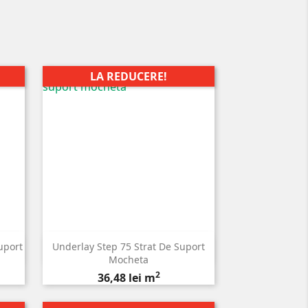
LA REDUCERE!
uport
Underlay Step 75 Strat De Suport

Vizualizare rapida
Mocheta
2
Pret
36,48 lei m