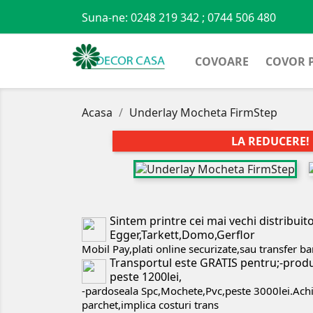
Suna-ne:
0248 219 342 ; 0744 506 480
COVOARE
COVOR 
Acasa
Underlay Mocheta FirmStep
LA REDUCERE!

Sintem printre cei mai vechi distribuit
Egger,Tarkett,Domo,Gerflor
Mobil Pay,plati online securizate,sau transfer b
Transportul este GRATIS pentru;-produ
peste 1200lei,
-pardoseala Spc,Mochete,Pvc,peste 3000lei.Achizi
parchet,implica costuri trans