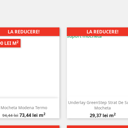
LA REDUCERE!
LA REDUCERE!
2
00 LEI M
Underlay GreenStep Strat De S


Vizualizare rapida
Vizualizare rapida
Mocheta Modena Termo
Mocheta
2
Pret
Pret
2
73,44 lei m
Pret
29,37 lei m
94,44 lei
de
baza