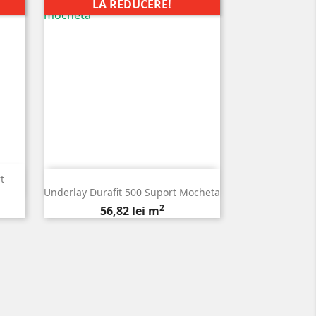
LA REDUCERE!
t

Vizualizare rapida
Underlay Durafit 500 Suport Mocheta
2
Pret
56,82 lei m