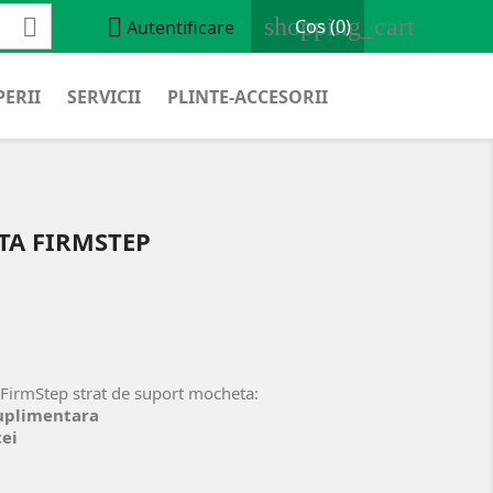
shopping_cart


Cos
(0)
Autentificare
ERII
SERVICII
PLINTE-ACCESORII
A FIRMSTEP
FirmStep strat de suport mocheta:
suplimentara
ei