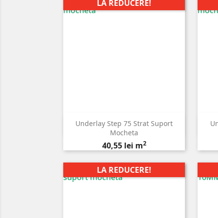
LA REDUCERE!
Underlay Step 75 Strat Suport
Un

Vizualizare rapida
Mocheta
2
Pret
40,55 lei m
LA REDUCERE!