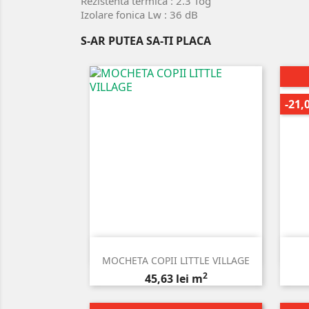
Rezistenta termica : 2.3 Tog
Izolare fonica Lw : 36 dB
S-AR PUTEA SA-TI PLACA
-21,

Vizualizare rapida
MOCHETA COPII LITTLE VILLAGE
2
Pret
45,63 lei m