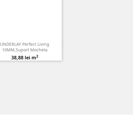
UNDERLAY Perfect Living

Vizualizare rapida
10MM,suport Mocheta
2
Pret
38,88 lei m