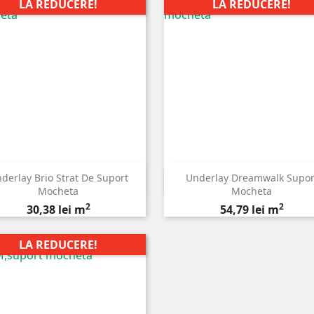
LA REDUCERE!
LA REDUCERE!
derlay Brio Strat De Suport
Underlay Dreamwalk Supor


Vizualizare rapida
Vizualizare rapida
Mocheta
Mocheta
2
2
Pret
Pret
30,38 lei m
54,79 lei m
LA REDUCERE!