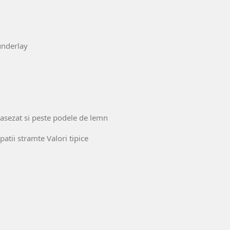
 underlay
 asezat si peste podele de lemn
spatii stramte Valori tipice