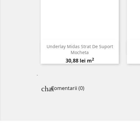
Underlay Midas Strat De Suport

Vizualizare rapida
Mocheta
2
Pret
30,88 lei m
-
Comentarii (0)